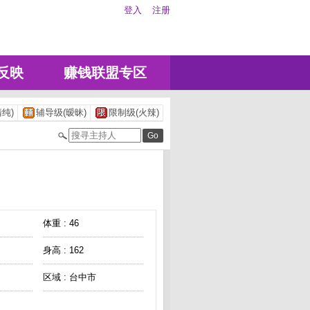
登入
注册
反映
赚钱联盟专区
纯)
辅导级(暧昧)
限制级(火辣)
体重 : 46
身高 : 162
区域 : 台中市