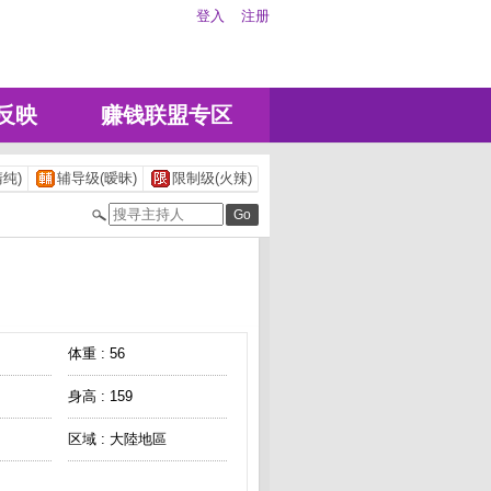
登入
注册
反映
赚钱联盟专区
纯)
辅导级(暧昧)
限制级(火辣)
体重 : 56
身高 : 159
区域 : 大陸地區