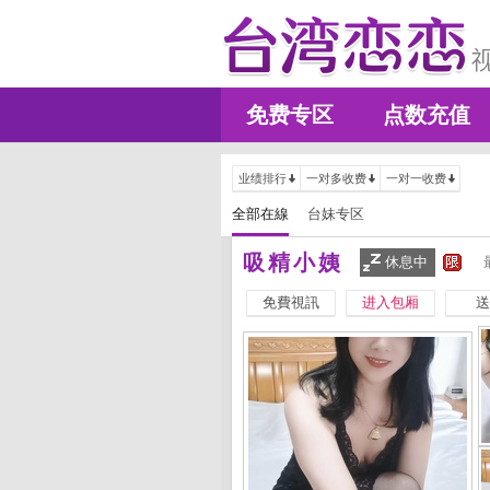
免费专区
点数充值
业绩排行
一对多收费
一对一收费
全部在線
台妹专区
吸精小姨
休息中
免費視訊
进入包厢
送