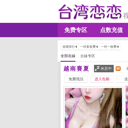
免费专区
点数充值
业绩排行
一对多收费
一对一收费
全部在線
台妹专区
越南賽夏
休息中
免費視訊
进入包厢
送