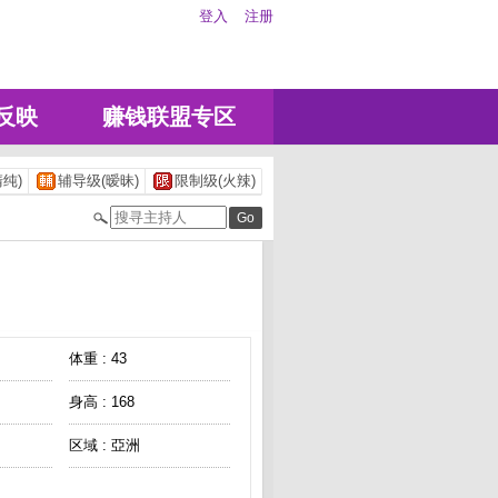
登入
注册
反映
赚钱联盟专区
纯)
辅导级(暧昧)
限制级(火辣)
体重 : 43
身高 : 168
区域 : 亞洲